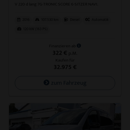
V 220 d lang 7G-TRONIC SCORE 6-SITZER NAVI.
2016
107.530 km
Diesel
Automatik
120 kW (163 PS)
Finanzieren ab
322 €
p.M.
Kaufen für
32.975 €
zum Fahrzeug