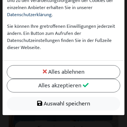
und zu den Verarbeitungsvorgängen der Cookies der
einzelnen Anbieter erhalten Sie in unserer
Datenschutzerklärung
.
Sie können Ihre gretroffenen Einwilligungen jederzeit
ändern. Ein Button zum Aufrufen der
Datenschutzeinstellungen finden Sie in der Fußzeile
dieser Webseite.
Alles ablehnen
Finanzieren Sie Ihren Traumwagen
Alles akzeptieren
Schnell einfach und günstig
0€ Anzahlung
Bedarfsgerechte Monatsraten
Auswahl speichern
Inkl. Sorglos-Paket