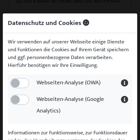
GLE 300 d 4Matic 9G-TRONIC AMG Line 360CAM NAVI
2022
217.974 km
Diesel
Automatik
Datenschutz und Cookies
200 kW (272 PS)
Wir verwenden auf unserer Webseite einige Dienste
Finanzieren ab
und Funktionen die Cookies auf Ihrem Gerät speichern
391 €
p.M.
und ggf. personenbezogene Daten verarbeiten.
Kaufen für
Hierführ benötigen wir Ihre Einwilligung.
39.985 €
Webseiten-Analyse (OWA)
zum Fahrzeug
Webseiten-Analyse (Google
Analytics)
Informationen zur Funktionsweise, zur Funktionsdauer