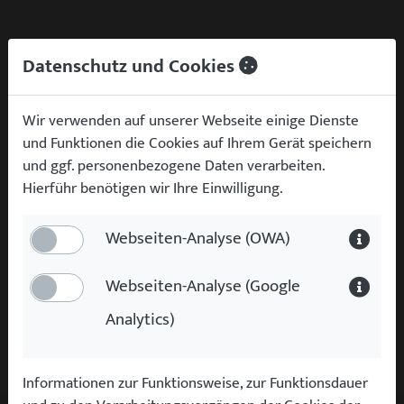
Wartungshistorie
Datenschutz und Cookies
Die Wartungen dieses Fahrzeuges erfolgten
nach strengsten Herstellervorgaben.
Wir verwenden auf unserer Webseite einige Dienste
und Funktionen die Cookies auf Ihrem Gerät speichern
Bevor das Fahrzeug bei uns eintrifft, wird es
und ggf. personenbezogene Daten verarbeiten.
umfassend begutachtet und alle Service
Hierführ benötigen wir Ihre Einwilligung.
relevanten Informationen werden aufbereitet.
Webseiten-Analyse (OWA)
Die Informationen zu der Wartungshistorie zu
diesem Fahrzeug stehen derzeit nicht zur
Webseiten-Analyse (Google
Verfügung und werden in Kürze eingepflegt.
Analytics)
Informationen zur Funktionsweise, zur Funktionsdauer