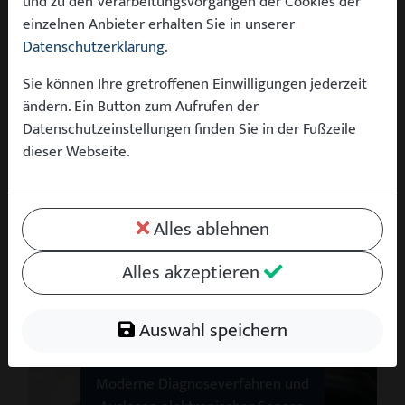
und zu den Verarbeitungsvorgängen der Cookies der
einzelnen Anbieter erhalten Sie in unserer
Datenschutzerklärung
.
Sie können Ihre gretroffenen Einwilligungen jederzeit
Unsere Qualitätsstandards
ändern. Ein Button zum Aufrufen der
Datenschutzeinstellungen finden Sie in der Fußzeile
dieser Webseite.
Jedes Fahrzeug wird von uns umfassend
geprüft und professionell aufbereitet –
damit Sie sich beim Kauf Ihres Wunschautos
Alles ablehnen
keine Sorgen um Zustand, Sicherheit oder
Alles akzeptieren
Zuverlässigkeit machen müssen.
Auswahl speichern
Elektronik-Diagnose
Moderne Diagnoseverfahren und