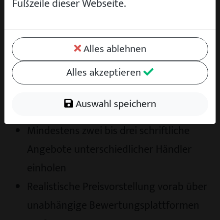
Wartungsheft, Rechnungen und alle
Fußzeile dieser Webseite.
Schlüssel inklusive Reserve bereit halten
Bekannte Mängel ehrlich benennen, das
Alles ablehnen
schafft Vertrauen und spart
Alles akzeptieren
Diskussionen
Aktuelle TÜV-Plakette und
Auswahl speichern
funktionierende Beleuchtung prüfen
Mindestens zwei bis drei schriftliche
Angebote unterschiedlicher Händler
einholen
Realistische Preisvorstellung vorab über
unabhängige Bewertungsplattformen