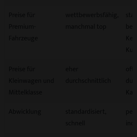
Preise für
wettbewerbsfähig,
star
Premium-
manchmal top
bes
Fahrzeuge
Ken
Kun
Preise für
eher
oft
Kleinwagen und
durchschnittlich
dur
Mittelklasse
Kal
Abwicklung
standardisiert,
pers
schnell
indi