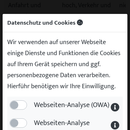
Anfahrt und
hoch, Verkehr und
nied
Zeitaufwand
Parkplatz
We
Datenschutz und Cookies
Exportanbindung
stark vorhanden
bei
Wir verwenden auf unserer Webseite
spez
einige Dienste und Funktionen die Cookies
Hän
auf Ihrem Gerät speichern und ggf.
eben
personenbezogene Daten verarbeiten.
star
Hierführ benötigen wir Ihre Einwilligung.
Ein pauschales Urteil für oder gegen einen
Webseiten-Analyse (OWA)
Standort ist unseriös. Für ein konkretes
Fahrzeug macht oft ein Vergleich von drei
Webseiten-Analyse