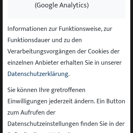
Angeboten den Unterschied. Wer Zeit
(Google Analytics)
investiert, bekommt fast immer das bessere
Ergebnis.
Informationen zur Funktionsweise, zur
So bereiten Sie Ihren Verkauf
Funktionsdauer und zu den
optimal vor
Verarbeitungsvorgängen der Cookies der
Der
bester Preis Autoankauf
ist meist keine
einzelnen Anbieter erhalten Sie in unserer
Verhandlungssache, sondern eine Frage der
Datenschutzerklärung
.
Vorbereitung. Diese Punkte machen einen
Sie können Ihre gretroffenen
echten Unterschied beim Ankaufsgespräch:
Einwilligungen jederzeit ändern. Ein Button
Fahrzeug sauber innen und außen,
zum Aufrufen der
Polster gereinigt, Gerüche entfernt
Datenschutzeinstellungen finden Sie in der