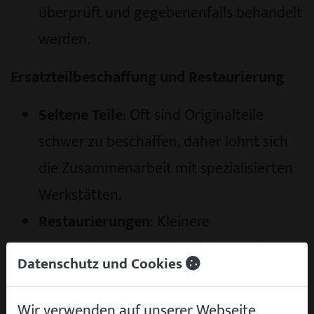
überprüft und gegebenenfalls behandelt
werden.
Ersatzteilbeschaffung und Restaurierung
Seltene Teile
: Oft sind Originalteile
schwer zu beschaffen, daher lohnt sich
die Zusammenarbeit mit spezialisierten
Werkstätten.
Restaurierungen
: Kleinere
Restaurierungen sollten fachgerecht
Datenschutz und Cookies
durchgeführt werden, um den
historischen Wert des Fahrzeugs zu
Wir verwenden auf unserer Webseite