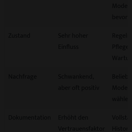
Modell
bevorz
Zustand
Sehr hoher
Regelm
Einfluss
Pflege
Wartu
Nachfrage
Schwankend,
Beliebt
aber oft positiv
Modell
wählen
Dokumentation
Erhöht den
Vollstä
Vertrauensfaktor
Histori