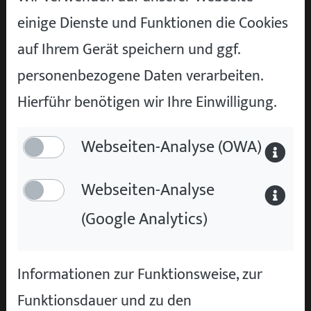
bewahren.
einige Dienste und Funktionen die Cookies
auf Ihrem Gerät speichern und ggf.
Empfohlene Pflegeprodukte
personenbezogene Daten verarbeiten.
Lackschutz
: Spezielle
Hierführ benötigen wir Ihre Einwilligung.
Lackversiegelungen oder Wachse sind
ideal, um den Lack vor Umwelteinflüssen
Webseiten-Analyse (OWA)
zu schützen.
Webseiten-Analyse
Lederpflege
: Lederteile profitieren von
(Google Analytics)
einer regelmäßigen Behandlung mit
Lederfett oder -pflegemitteln, um Risse
zu vermeiden.
Informationen zur Funktionsweise, zur
Chrompflege
: Spezielle Chrompolituren
Funktionsdauer und zu den