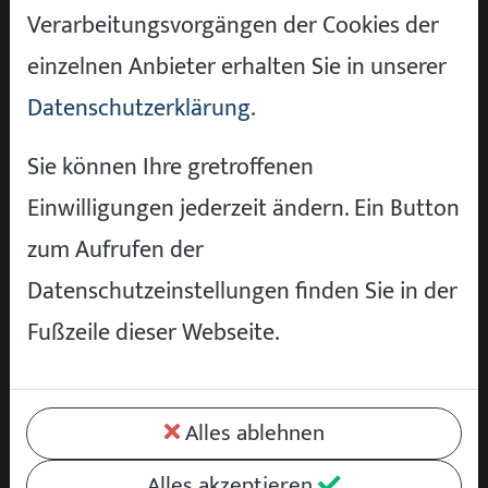
helfen, Glanz und Schutz der Chromteile
Verarbeitungsvorgängen der Cookies der
zu bewahren.
einzelnen Anbieter erhalten Sie in unserer
Datenschutzerklärung
.
Tabelle: Pflegeprodukte für Oldtimer
Sie können Ihre gretroffenen
Empfohlene
Einwilligungen jederzeit ändern. Ein Button
Bereich
Pflegeprodukte
Anwendung
zum Aufrufen der
Datenschutzeinstellungen finden Sie in der
Lack
Spezielles Wachs
2x jährlich
Fußzeile dieser Webseite.
oder
Versiegelung
Alles ablehnen
Leder
Lederpflege und
alle 3 Mon
Alles akzeptieren