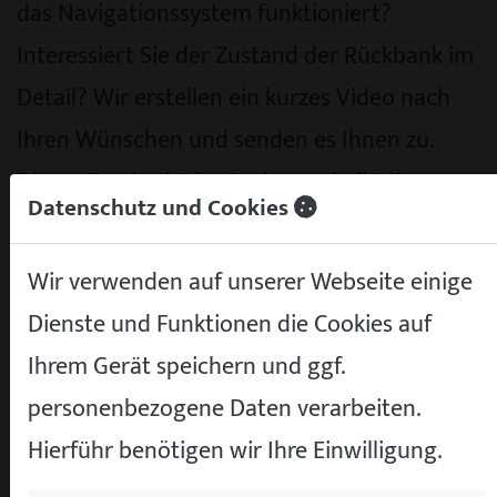
das Navigationssystem funktioniert?
Interessiert Sie der Zustand der Rückbank im
Detail? Wir erstellen ein kurzes Video nach
Ihren Wünschen und senden es Ihnen zu.
Dieser Service ist kostenlos und gibt Ihnen
Datenschutz und Cookies
ein viel besseres Gefühl für das Fahrzeug als
jede statische Bildergalerie.
Wir verwenden auf unserer Webseite einige
Dienste und Funktionen die Cookies auf
Unter den Fotos finden Sie alle technischen
Ihrem Gerät speichern und ggf.
Daten und Ausstattungsmerkmale
personenbezogene Daten verarbeiten.
übersichtlich aufgelistet. Motorleistung,
Hierführ benötigen wir Ihre Einwilligung.
Verbrauch, Erstzulassung, Anzahl der
Vorbesitzer, Ausstattungspakete – alle