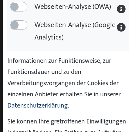
Webseiten-Analyse (OWA)
relevanten Informationen auf einen Blick.
Falls das Fahrzeug ein Serviceheft hat,
Webseiten-Analyse (Google
erwähnen wir das explizit. Auch besondere
Analytics)
Features wie Leder, Navigationssystem oder
Panoramadach werden hervorgehoben.
Informationen zur Funktionsweise, zur
Haben Sie sich entschieden? Dann klicken Sie
Funktionsdauer und zu den
auf den Button „Jetzt Online kaufen“. Damit
Verarbeitungsvorgängen der Cookies der
starten Sie den eigentlichen Bestellprozess.
einzelnen Anbieter erhalten Sie in unserer
Keine Sorge, der Klick verpflichtet Sie noch
Datenschutzerklärung
.
zu nichts – Sie können jederzeit abbrechen.
Sie können Ihre gretroffenen Einwilligungen
Schritt 2 und 3 – Konfiguration und