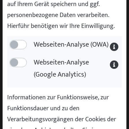
auf Ihrem Gerät speichern und ggf.
einbauen
bis 3.500
mechani
personenbezogene Daten verarbeiten.
Euro
defekt o
Hierführ benötigen wir Ihre Einwilligung.
aufgeris
Webseiten-Analyse (OWA)
In den meisten Fällen ist die
Dieselpartikelfilter reinigen
-Lösung
Webseiten-Analyse
wirtschaftlich sinnvoll. Der gereinigte Filter
(Google Analytics)
ist dabei meist genauso gut wie ein neuer.
Wichtig ist die fachgerechte Arbeit mit dem
Informationen zur Funktionsweise, zur
passenden Reinigungsverfahren, weil
Funktionsdauer und zu den
Ultraschall oder chemische Bäder bei
Verarbeitungsvorgängen der Cookies der
unterschiedlichen Filtertypen