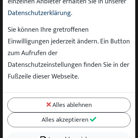
einzelnen Anbieter erhalten Sie in unserer
unterschiedlich gut wirken.
Datenschutzerklärung
.
So verlängern Sie die Lebensdauer
Sie können Ihre gretroffenen
Ihres DPF
Einwilligungen jederzeit ändern. Ein Button
Mit wenigen Gewohnheiten verlängern Sie
zum Aufrufen der
die Lebensdauer des Filters deutlich. Tanken
Datenschutzeinstellungen finden Sie in der
Sie an vertrauenswürdigen Stationen. Billiger
Fußzeile dieser Webseite.
Kraftstoff mit schlechteren Additiven erhöht
die Rußbildung. Gönnen Sie Ihrem Diesel alle
ein bis zwei Wochen eine längere Fahrt mit
Alles ablehnen
höherer Drehzahl. Das gilt auch für
Alles akzeptieren
Hybridfahrzeuge mit Dieselmotor.