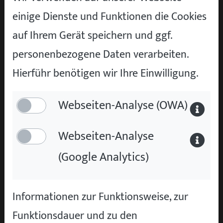
„Ist das Fahrzeug mit dieser Laufleistung
einige Dienste und Funktionen die Cookies
noch zuverlässig?“ – „Macht es Sinn, einen
auf Ihrem Gerät speichern und ggf.
Diesel zu kaufen?“ All diese Fragen sind
personenbezogene Daten verarbeiten.
berechtigt – doch die Antworten fallen oft
Hierführ benötigen wir Ihre Einwilligung.
anders aus, als erwartet. Lassen Sie uns die
Webseiten-Analyse (OWA)
fünf hartnäckigsten Irrtümer genauer unter
die Lupe nehmen.
Webseiten-Analyse
Irrtum 1: „Premium-
(Google Analytics)
Gebrauchtwagen sind im Unterhalt
unbezahlbar“
Informationen zur Funktionsweise, zur
MYTHOS:
„Ein gebrauchter Mercedes oder
Funktionsdauer und zu den