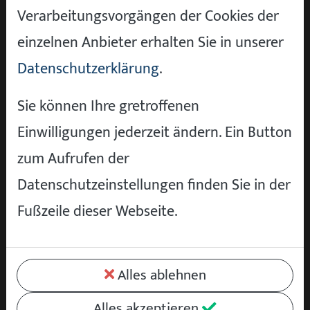
BMW kostet ein Vermögen in der Werkstatt.
Verarbeitungsvorgängen der Cookies der
Selbst Kleinigkeiten sind unbezahlbar.“
einzelnen Anbieter erhalten Sie in unserer
Die Wahrheit über Unterhaltskosten
Datenschutzerklärung
.
bei Luxusmarken
Sie können Ihre gretroffenen
Ja, die Unterhaltskosten für Premium-
Einwilligungen jederzeit ändern. Ein Button
Fahrzeuge sind höher als bei
zum Aufrufen der
Volumenmarken – aber der Unterschied ist
Datenschutzeinstellungen finden Sie in der
bei Weitem nicht so drastisch, wie viele
Fußzeile dieser Webseite.
befürchten. Moderne Premium-Fahrzeuge
von Mercedes, BMW und Audi sind deutlich
zuverlässiger als je zuvor. Fortschritte in der
Alles ablehnen
Materialqualität, präzisere
Alles akzeptieren