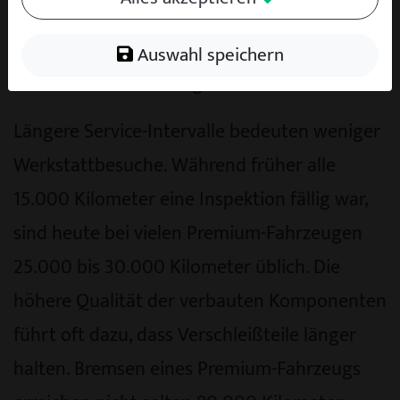
Fertigungsprozesse und längere
Wartungsintervalle haben dazu geführt, dass
Auswahl speichern
die laufenden Kosten gesunken sind.
Längere Service-Intervalle bedeuten weniger
Werkstattbesuche. Während früher alle
15.000 Kilometer eine Inspektion fällig war,
sind heute bei vielen Premium-Fahrzeugen
25.000 bis 30.000 Kilometer üblich. Die
höhere Qualität der verbauten Komponenten
führt oft dazu, dass Verschleißteile länger
halten. Bremsen eines Premium-Fahrzeugs